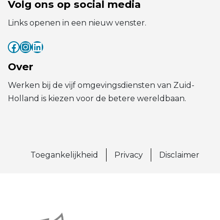
Volg ons op social media
Links openen in een nieuw venster.
Facebook
Instagram
LinkedIn
(externe link)
(externe link)
(externe link)
Over
Werken bij de vijf omgevingsdiensten van Zuid-
Holland is kiezen voor de betere wereldbaan.
Toegankelijkheid
Privacy
Disclaimer