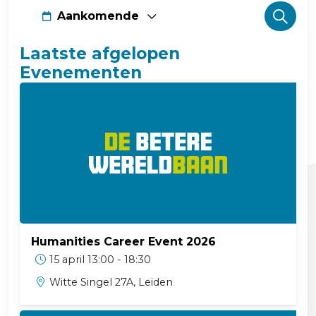
Aankomende
Even
Zoek
Zoek
Selecteer
Laatste afgelopen
een
en
Evenementen
datum.
weer
navig
Humanities Career Event 2026
15 april 13:00 - 18:30
Witte Singel 27A, Leiden