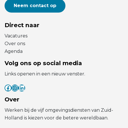
Neem contact op
Direct naar
Vacatures
Over ons
Agenda
Volg ons op social media
Links openen in een nieuw venster.
Facebook
Instagram
LinkedIn
(externe link)
(externe link)
(externe link)
Over
Werken bij de vijf omgevingsdiensten van Zuid-
Holland is kiezen voor de betere wereldbaan.