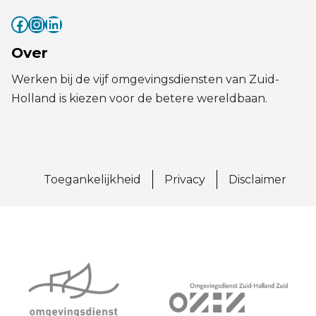
Facebook
Instagram
LinkedIn
(externe link)
(externe link)
(externe link)
Over
Werken bij de vijf omgevingsdiensten van Zuid-
Holland is kiezen voor de betere wereldbaan.
Toegankelijkheid
Privacy
Disclaimer