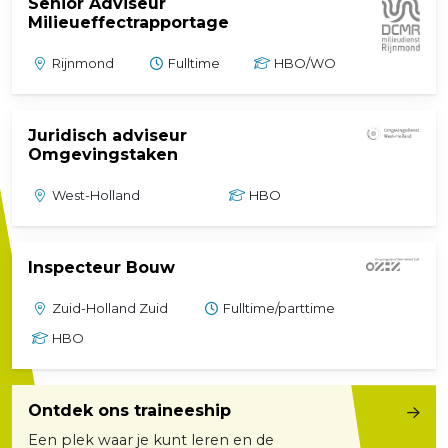
Senior Adviseur
(externe link)
Milieueffectrapportage
Rijnmond
Fulltime
HBO/WO
Juridisch adviseur
(externe link)
Omgevingstaken
West-Holland
HBO
(externe link)
Inspecteur Bouw
Zuid-Holland Zuid
Fulltime/parttime
HBO
Ontdek ons traineeship
Een plek waar je kunt leren en de